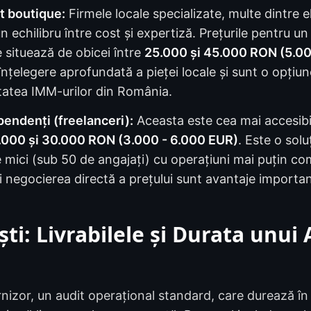
t boutique:
Firmele locale specializate, multe dintre
 echilibru între cost și expertiză. Prețurile pentru un
 situează de obicei între
25.000 și 45.000 RON (5.00
nțelegere aprofundată a pieței locale și sunt o opțiu
tatea IMM-urilor din România.
pendenți (freelanceri):
Aceasta este cea mai accesibi
.000 și 30.000 RON (3.000 - 6.000 EUR)
. Este o solu
e mici (sub 50 de angajați) cu operațiuni mai puțin c
 și negocierea directă a prețului sunt avantaje importa
ti: Livrabilele și Durata unui 
d
rnizor, un audit operațional standard, care durează î