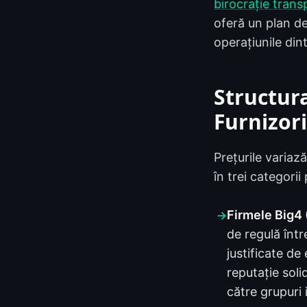
birocrație trans
oferă un plan d
operațiunile din
Structur
Furnizori
Prețurile variaz
în trei categorii 
Firmele Big4 
→
de regulă înt
justificate de
reputație soli
către grupuri 