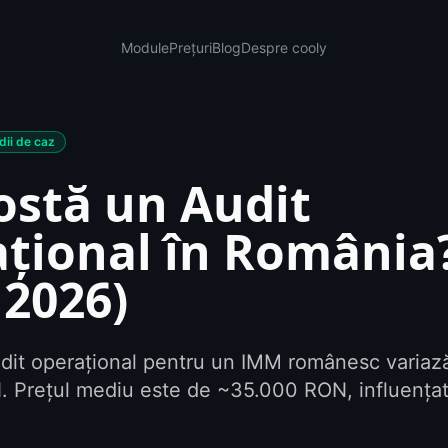
Module
Prețuri
Blog
Despre cooly
dii de caz
ostă un Audit
țional în România
 2026)
udit operațional pentru un IMM românesc variaz
 Prețul mediu este de ~35.000 RON, influențat 