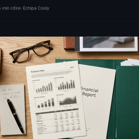
5
min citire
·
Echipa Cooly