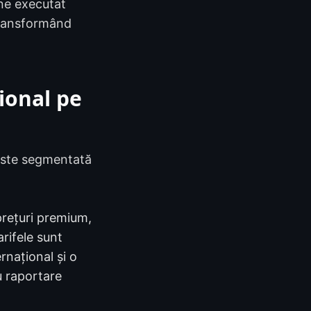
ine executat
transformând
ional pe
a este segmentată
prețuri premium,
arifele sunt
rnațional și o
u raportare