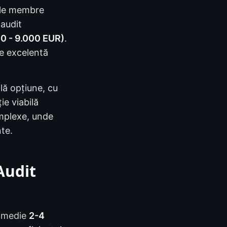
 ele membre
 audit
0 - 9.000 EUR)
.
ne excelentă
lă opțiune, cu
ție viabilă
omplexe, unde
nte.
Audit
n medie
2-4