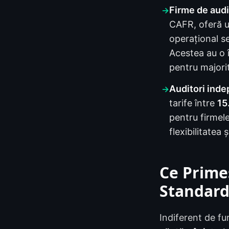
Firme de audi
→
CAFR, oferă un
operațional se
Acestea au o î
pentru majori
Auditori inde
→
tarife între
15
pentru firmel
flexibilitatea
Ce Primeș
Standar
Indiferent de fu