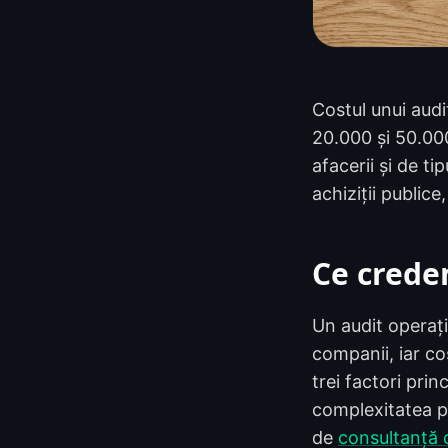
Costul unui audi
20.000 și 50.00
afacerii și de ti
achiziții publice
Ce crede
Un audit operațio
companii, iar co
trei factori pri
complexitatea pr
de
consultanță 