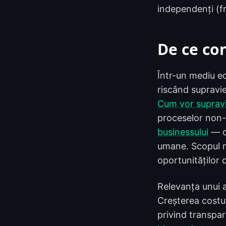
independenți (fr
De ce co
Într-un mediu ec
riscând supravie
Cum vor supravi
proceselor non-
businessului
— de
umane. Scopul nu
oportunităților d
Relevanța unui a
Creșterea costur
privind transpar