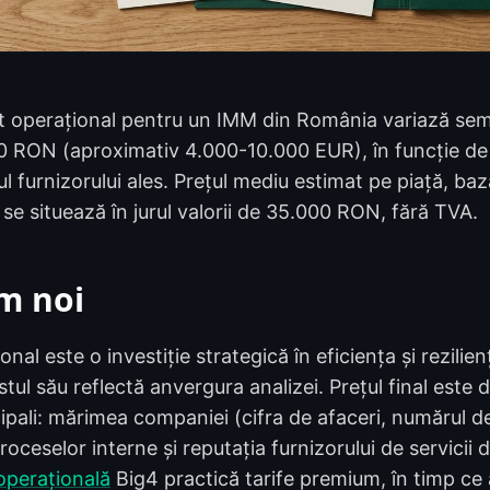
t operațional pentru un IMM din România variază semni
0 RON (aproximativ 4.000-10.000 EUR), în funcție de
pul furnizorului ales. Prețul mediu estimat pe piață, ba
, se situează în jurul valorii de 35.000 RON, fără TVA.
m noi
nal este o investiție strategică în eficiența și rezilien
stul său reflectă anvergura analizei. Prețul final este
ncipali: mărimea companiei (cifra de afaceri, numărul de
oceselor interne și reputația furnizorului de servicii d
operațională
Big4 practică tarife premium, în timp ce a