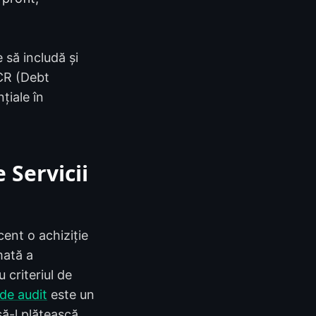
 să includă și
SCR (Debt
țiale în
 Servicii
cent o achiziție
mată a
 criteriul de
 de audit
este un
să-l plătească