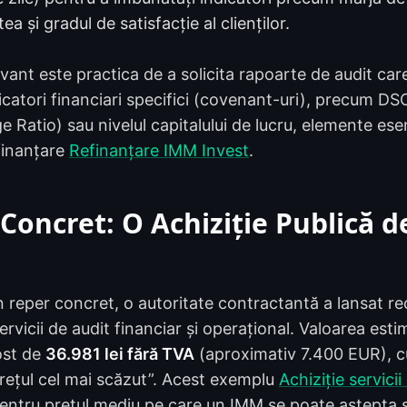
ea și gradul de satisfacție al clienților.
ant este practica de a solicita rapoarte de audit care
icatori financiari specifici (covenant-uri), precum D
 Ratio) sau nivelul capitalului de lucru, elemente esen
finanțare
Refinanțare IMM Invest
.
oncret: O Achiziție Publică de
n reper concret, o autoritate contractantă a lansat re
ervicii de audit financiar și operațional. Valoarea esti
ost de
36.981 lei fără TVA
(aproximativ 7.400 EUR), cu
„prețul cel mai scăzut”. Acest exemplu
Achiziție servicii
pentru prețul mediu pe care un IMM se poate aștepta 