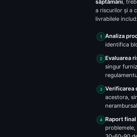
săptămâni
, tre
a riscurilor și 
livrabilele includ
Analiza pro
1
identifica bl
Evaluarea ri
2
singur furni
regulamentu
Verificarea 
3
acestora, sim
nerambursa
Raport fina
4
problemele, 
30-60-90 de 