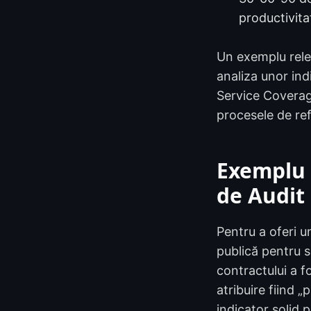
productivitat
Un exemplu relev
analiza unor ind
Service Coverage
procesele de re
Exemplu C
de Audit
Pentru a oferi u
publică pentru s
contractului a f
atribuire fiind 
indicator solid 