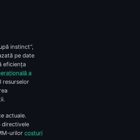
upă instinct”,
bazată pe date
 eficiența
erațională a
l resurselor
rea
ii.
ce actuale.
 directivele
IMM-urilor
costuri