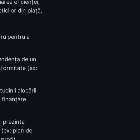
area eficienței,
icilor din piață,
cru pentru a
pendența de un
nformitate (ex:
udinii alocării
u finanțare
 prezintă
 (ex: plan de
profit,