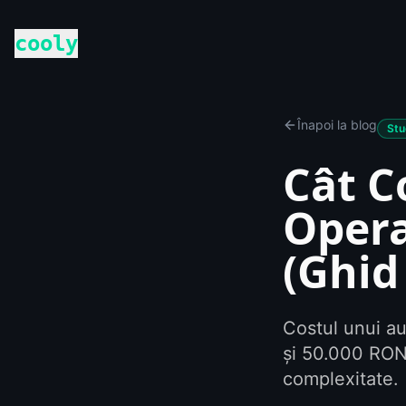
cooly
Înapoi la blog
Stu
Cât C
Opera
(Ghid
Costul unui a
și 50.000 RON.
complexitate.