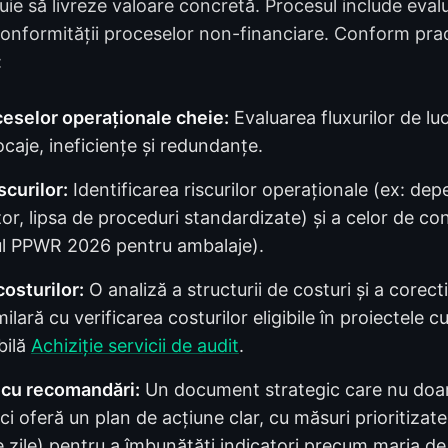
buie să livreze valoare concretă. Procesul include evalu
a conformității proceselor non-financiare. Conform pract
:
ceselor operaționale cheie:
Evaluarea fluxurilor de lu
ocaje, ineficiențe și redundanțe.
scurilor:
Identificarea riscurilor operaționale (ex: de
zor, lipsa de proceduri standardizate) și a celor de co
l PPWR 2026 pentru ambalaje).
costurilor:
O analiză a structurii de costuri și a corectit
ilară cu verificarea costurilor eligibile în proiectele c
bilă
Achiziție servicii de audit
.
l cu recomandări:
Un document strategic care nu doar
ci oferă un plan de acțiune clar, cu măsuri prioritizate
zile) pentru a îmbunătăți indicatori precum marja de 