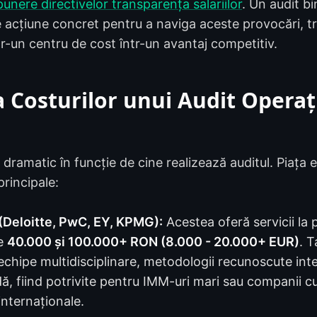
punere directivelor transparența salariilor
. Un audit b
e acțiune concret pentru a naviga aceste provocări, 
tr-un centru de cost într-un avantaj competitiv.
a Costurilor unui Audit Operaț
ă dramatic în funcție de cine realizează auditul. Piaț
principale:
(Deloitte, PwC, EY, KPMG):
Acestea oferă servicii la 
re
40.000 și 100.000+ RON (8.000 - 20.000+ EUR)
. T
 echipe multidisciplinare, metodologii recunoscute inte
dă, fiind potrivite pentru IMM-uri mari sau companii c
internaționale.