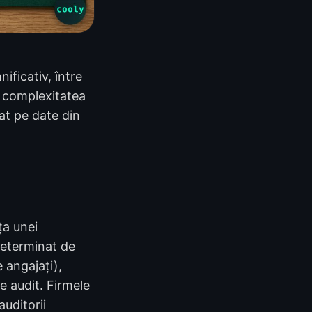
ficativ, între
 complexitatea
zat pe date din
ța unei
 determinat de
 angajați),
e audit. Firmele
uditorii