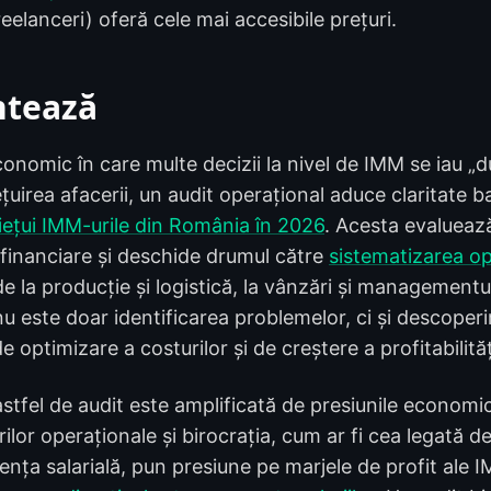
eelanceri) oferă cele mai accesibile prețuri.
ntează
onomic în care multe decizii la nivel de IMM se iau „d
țuirea afacerii, un audit operațional aduce claritate 
ețui IMM-urile din România în 2026
. Acesta evaluează
financiare și deschide drumul către
sistematizarea op
 la producție și logistică, la vânzări și managementu
 este doar identificarea problemelor, ci și descoperi
e optimizare a costurilor și de creștere a profitabilităț
stfel de audit este amplificată de presiunile economi
ilor operaționale și birocrația, cum ar fi cea legată de
ența salarială, pun presiune pe marjele de profit ale 